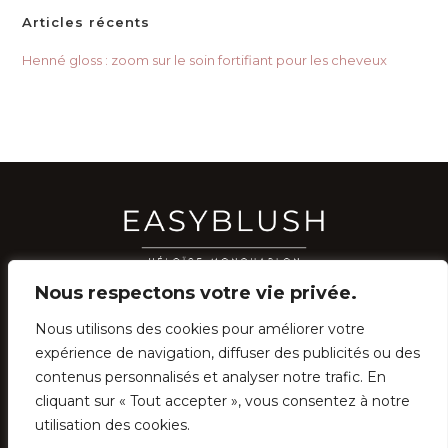
Articles récents
Henné gloss : zoom sur le soin fortifiant pour les cheveux
Nous respectons votre vie privée.
Nous utilisons des cookies pour améliorer votre
RÉSEAUX SOCIAUX
expérience de navigation, diffuser des publicités ou des
YOUTUBE
contenus personnalisés et analyser notre trafic. En
INSTAGRAM
FACEBOOK
PINTEREST
cliquant sur « Tout accepter », vous consentez à notre
utilisation des cookies.