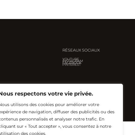
RÉSEAUX SOCIAUX
YOUTUBE
INSTAGRAM
FACEBOOK
PINTEREST
Nous respectons votre vie privée.
Nous utilisons des cookies pour améliorer votre
Créé avec ♡ par
Eglantine Renault
expérience de navigation, diffuser des publicités ou des
contenus personnalisés et analyser notre trafic. En
cliquant sur « Tout accepter », vous consentez à notre
utilisation des cookies.