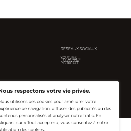
RÉSEAUX SOCIAUX
YOUTUBE
INSTAGRAM
FACEBOOK
PINTEREST
Nous respectons votre vie privée.
Nous utilisons des cookies pour améliorer votre
Créé avec ♡ par
Eglantine Renault
expérience de navigation, diffuser des publicités ou des
contenus personnalisés et analyser notre trafic. En
cliquant sur « Tout accepter », vous consentez à notre
utilisation des cookies.