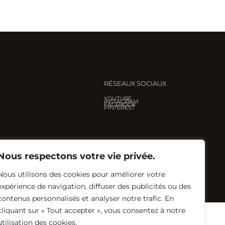
RÉSEAUX SOCIAUX
YOUTUBE
INSTAGRAM
FACEBOOK
PINTEREST
Nous respectons votre vie privée.
Nous utilisons des cookies pour améliorer votre
Créé avec ♡ par
Eglantine Renault
expérience de navigation, diffuser des publicités ou des
contenus personnalisés et analyser notre trafic. En
cliquant sur « Tout accepter », vous consentez à notre
utilisation des cookies.