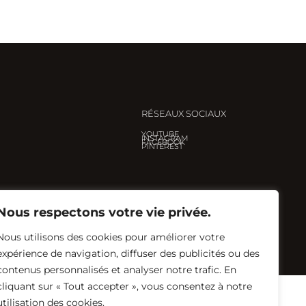
RÉSEAUX SOCIAUX
YOUTUBE
INSTAGRAM
FACEBOOK
PINTEREST
Nous respectons votre vie privée.
Nous utilisons des cookies pour améliorer votre
Créé avec ♡ par
Eglantine Renault
expérience de navigation, diffuser des publicités ou des
contenus personnalisés et analyser notre trafic. En
cliquant sur « Tout accepter », vous consentez à notre
utilisation des cookies.