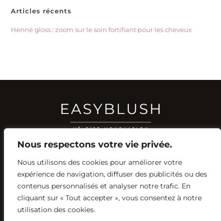
Articles récents
Henné gloss : zoom sur le soin fortifiant pour les cheveux
Nous respectons votre vie privée.
Nous utilisons des cookies pour améliorer votre
RÉSEAUX SOCIAUX
expérience de navigation, diffuser des publicités ou des
YOUTUBE
contenus personnalisés et analyser notre trafic. En
INSTAGRAM
FACEBOOK
PINTEREST
cliquant sur « Tout accepter », vous consentez à notre
utilisation des cookies.