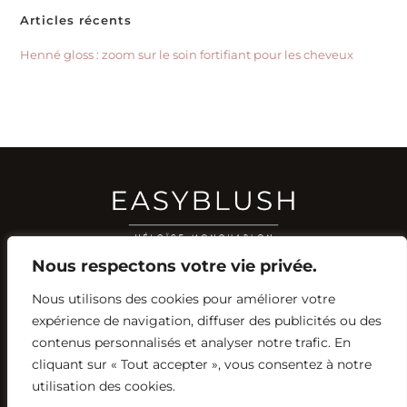
Articles récents
Henné gloss : zoom sur le soin fortifiant pour les cheveux
Nous respectons votre vie privée.
Nous utilisons des cookies pour améliorer votre
RÉSEAUX SOCIAUX
expérience de navigation, diffuser des publicités ou des
YOUTUBE
contenus personnalisés et analyser notre trafic. En
INSTAGRAM
FACEBOOK
PINTEREST
cliquant sur « Tout accepter », vous consentez à notre
utilisation des cookies.