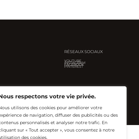
RÉSEAUX SOCIAUX
YOUTUBE
INSTAGRAM
FACEBOOK
PINTEREST
Nous respectons votre vie privée.
Nous utilisons des cookies pour améliorer votre
Créé avec ♡ par
Eglantine Renault
expérience de navigation, diffuser des publicités ou des
contenus personnalisés et analyser notre trafic. En
cliquant sur « Tout accepter », vous consentez à notre
utilisation des cookies.