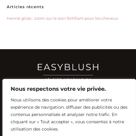
Articles récents
Henné gloss : zoom sur le soin fortifiant pour les cheveux
Nous respectons votre vie privée.
Nous utilisons des cookies pour améliorer votre
RÉSEAUX SOCIAUX
expérience de navigation, diffuser des publicités ou des
YOUTUBE
contenus personnalisés et analyser notre trafic. En
INSTAGRAM
FACEBOOK
PINTEREST
cliquant sur « Tout accepter », vous consentez à notre
utilisation des cookies.