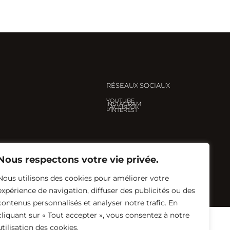
RÉSEAUX SOCIAUX
YOUTUBE
INSTAGRAM
FACEBOOK
PINTEREST
Nous respectons votre vie privée.
Nous utilisons des cookies pour améliorer votre
Créé avec ♡ par
Eglantine Renault
expérience de navigation, diffuser des publicités ou des
contenus personnalisés et analyser notre trafic. En
cliquant sur « Tout accepter », vous consentez à notre
utilisation des cookies.