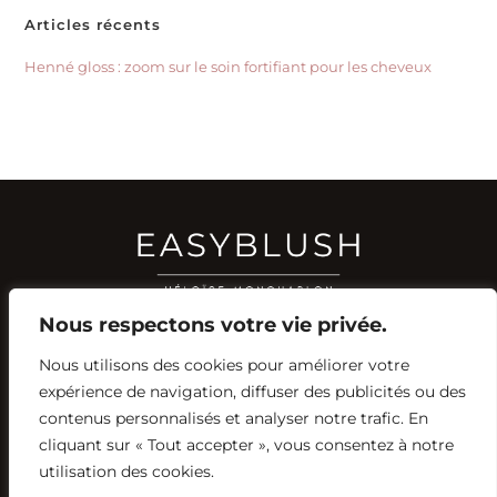
Articles récents
Henné gloss : zoom sur le soin fortifiant pour les cheveux
Nous respectons votre vie privée.
Nous utilisons des cookies pour améliorer votre
RÉSEAUX SOCIAUX
expérience de navigation, diffuser des publicités ou des
YOUTUBE
contenus personnalisés et analyser notre trafic. En
INSTAGRAM
FACEBOOK
PINTEREST
cliquant sur « Tout accepter », vous consentez à notre
utilisation des cookies.