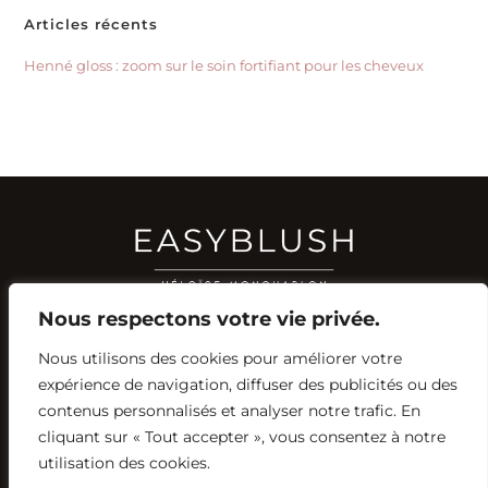
Articles récents
Henné gloss : zoom sur le soin fortifiant pour les cheveux
Nous respectons votre vie privée.
Nous utilisons des cookies pour améliorer votre
RÉSEAUX SOCIAUX
expérience de navigation, diffuser des publicités ou des
YOUTUBE
contenus personnalisés et analyser notre trafic. En
INSTAGRAM
FACEBOOK
PINTEREST
cliquant sur « Tout accepter », vous consentez à notre
utilisation des cookies.