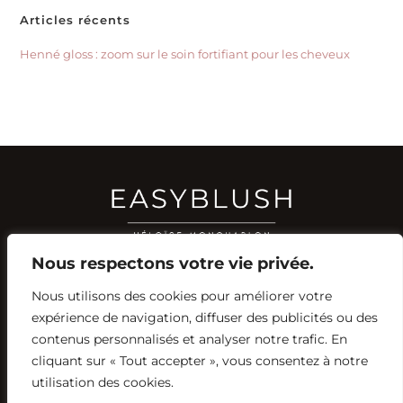
Articles récents
Henné gloss : zoom sur le soin fortifiant pour les cheveux
Nous respectons votre vie privée.
Nous utilisons des cookies pour améliorer votre
RÉSEAUX SOCIAUX
expérience de navigation, diffuser des publicités ou des
YOUTUBE
contenus personnalisés et analyser notre trafic. En
INSTAGRAM
FACEBOOK
PINTEREST
cliquant sur « Tout accepter », vous consentez à notre
utilisation des cookies.