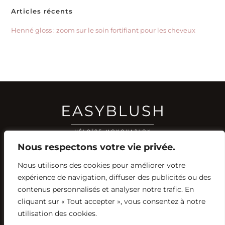
Articles récents
Henné gloss : zoom sur le soin fortifiant pour les cheveux
Nous respectons votre vie privée.
Nous utilisons des cookies pour améliorer votre
RÉSEAUX SOCIAUX
expérience de navigation, diffuser des publicités ou des
YOUTUBE
contenus personnalisés et analyser notre trafic. En
INSTAGRAM
FACEBOOK
PINTEREST
cliquant sur « Tout accepter », vous consentez à notre
utilisation des cookies.