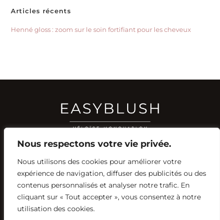
Articles récents
Henné gloss : zoom sur le soin fortifiant pour les cheveux
Nous respectons votre vie privée.
Nous utilisons des cookies pour améliorer votre
RÉSEAUX SOCIAUX
expérience de navigation, diffuser des publicités ou des
YOUTUBE
contenus personnalisés et analyser notre trafic. En
INSTAGRAM
FACEBOOK
PINTEREST
cliquant sur « Tout accepter », vous consentez à notre
utilisation des cookies.