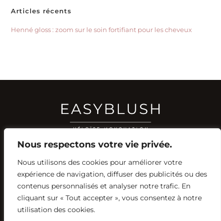
Articles récents
Henné gloss : zoom sur le soin fortifiant pour les cheveux
Nous respectons votre vie privée.
Nous utilisons des cookies pour améliorer votre
RÉSEAUX SOCIAUX
expérience de navigation, diffuser des publicités ou des
YOUTUBE
contenus personnalisés et analyser notre trafic. En
INSTAGRAM
FACEBOOK
PINTEREST
cliquant sur « Tout accepter », vous consentez à notre
utilisation des cookies.