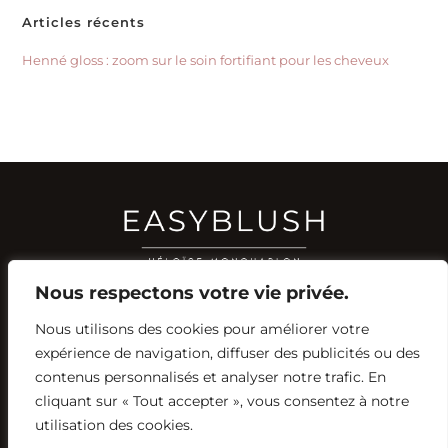
Articles récents
Henné gloss : zoom sur le soin fortifiant pour les cheveux
Nous respectons votre vie privée.
Nous utilisons des cookies pour améliorer votre
RÉSEAUX SOCIAUX
expérience de navigation, diffuser des publicités ou des
YOUTUBE
contenus personnalisés et analyser notre trafic. En
INSTAGRAM
FACEBOOK
PINTEREST
cliquant sur « Tout accepter », vous consentez à notre
utilisation des cookies.