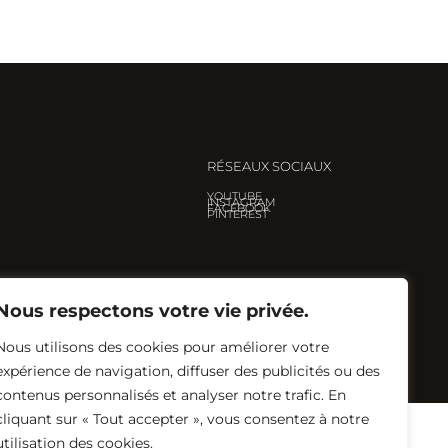
RÉSEAUX SOCIAUX
YOUTUBE
INSTAGRAM
FACEBOOK
PINTEREST
Nous respectons votre vie privée.
Nous utilisons des cookies pour améliorer votre
Créé avec ♡ par
Eglantine Renault
expérience de navigation, diffuser des publicités ou des
contenus personnalisés et analyser notre trafic. En
cliquant sur « Tout accepter », vous consentez à notre
utilisation des cookies.