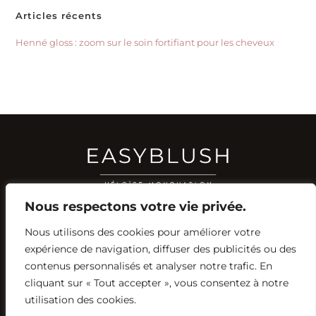
Articles récents
Henné gloss : zoom sur le soin fortifiant pour les cheveux
Nous respectons votre vie privée.
Nous utilisons des cookies pour améliorer votre
RÉSEAUX SOCIAUX
expérience de navigation, diffuser des publicités ou des
YOUTUBE
contenus personnalisés et analyser notre trafic. En
INSTAGRAM
FACEBOOK
PINTEREST
cliquant sur « Tout accepter », vous consentez à notre
utilisation des cookies.