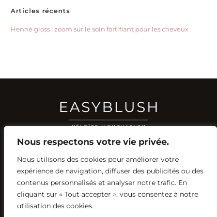
Articles récents
Henné gloss : zoom sur le soin fortifiant pour les cheveux
Nous respectons votre vie privée.
Nous utilisons des cookies pour améliorer votre
RÉSEAUX SOCIAUX
expérience de navigation, diffuser des publicités ou des
YOUTUBE
contenus personnalisés et analyser notre trafic. En
INSTAGRAM
FACEBOOK
PINTEREST
cliquant sur « Tout accepter », vous consentez à notre
utilisation des cookies.