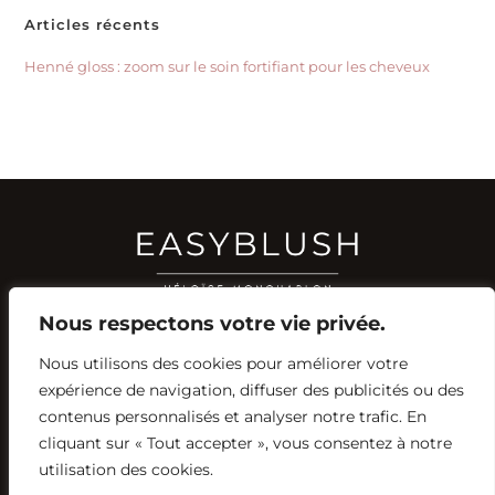
Articles récents
Henné gloss : zoom sur le soin fortifiant pour les cheveux
Nous respectons votre vie privée.
Nous utilisons des cookies pour améliorer votre
RÉSEAUX SOCIAUX
expérience de navigation, diffuser des publicités ou des
YOUTUBE
contenus personnalisés et analyser notre trafic. En
INSTAGRAM
FACEBOOK
PINTEREST
cliquant sur « Tout accepter », vous consentez à notre
utilisation des cookies.