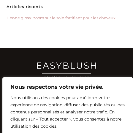
Articles récents
Henné gloss : zoom sur le soin fortifiant pour les cheveux
Nous respectons votre vie privée.
Nous utilisons des cookies pour améliorer votre
RÉSEAUX SOCIAUX
expérience de navigation, diffuser des publicités ou des
YOUTUBE
contenus personnalisés et analyser notre trafic. En
INSTAGRAM
FACEBOOK
PINTEREST
cliquant sur « Tout accepter », vous consentez à notre
utilisation des cookies.