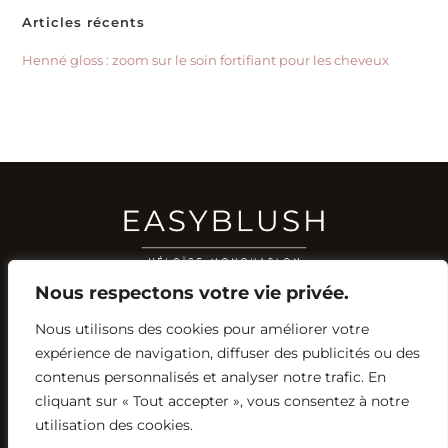
Articles récents
Henné gloss : zoom sur le soin fortifiant pour les cheveux
Nous respectons votre vie privée.
Nous utilisons des cookies pour améliorer votre
RÉSEAUX SOCIAUX
expérience de navigation, diffuser des publicités ou des
YOUTUBE
contenus personnalisés et analyser notre trafic. En
INSTAGRAM
FACEBOOK
PINTEREST
cliquant sur « Tout accepter », vous consentez à notre
utilisation des cookies.