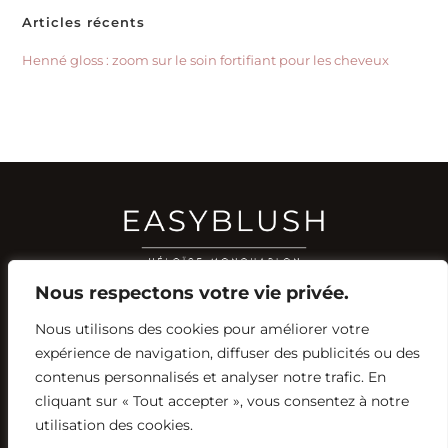
Articles récents
Henné gloss : zoom sur le soin fortifiant pour les cheveux
Nous respectons votre vie privée.
Nous utilisons des cookies pour améliorer votre
RÉSEAUX SOCIAUX
expérience de navigation, diffuser des publicités ou des
YOUTUBE
contenus personnalisés et analyser notre trafic. En
INSTAGRAM
FACEBOOK
PINTEREST
cliquant sur « Tout accepter », vous consentez à notre
utilisation des cookies.